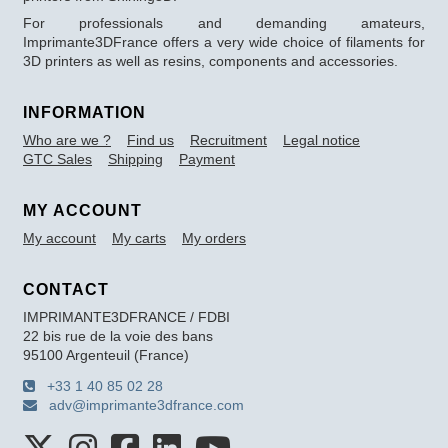
For professionals and demanding amateurs,
Imprimante3DFrance offers a very wide choice of filaments for
3D printers as well as resins, components and accessories.
INFORMATION
Who are we ?
Find us
Recruitment
Legal notice
GTC Sales
Shipping
Payment
MY ACCOUNT
My account
My carts
My orders
CONTACT
IMPRIMANTE3DFRANCE / FDBI
22 bis rue de la voie des bans
95100 Argenteuil (France)
+33 1 40 85 02 28
adv@imprimante3dfrance.com